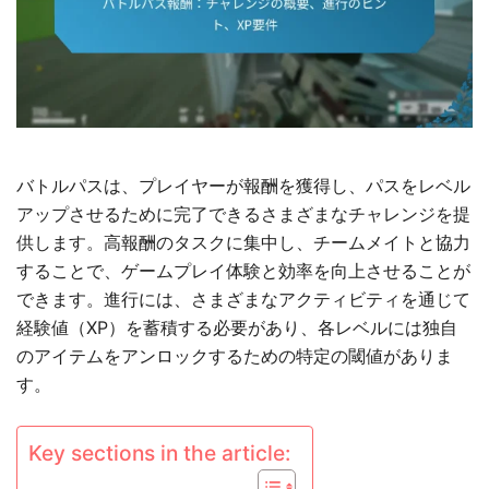
バトルパスは、プレイヤーが報酬を獲得し、パスをレベル
アップさせるために完了できるさまざまなチャレンジを提
供します。高報酬のタスクに集中し、チームメイトと協力
することで、ゲームプレイ体験と効率を向上させることが
できます。進行には、さまざまなアクティビティを通じて
経験値（XP）を蓄積する必要があり、各レベルには独自
のアイテムをアンロックするための特定の閾値がありま
す。
Key sections in the article: