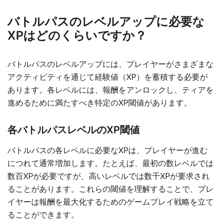
バトルパスのレベルアップに必要な
XPはどのくらいですか？
バトルパスのレベルアップには、プレイヤーがさまざまな
アクティビティを通じて経験値（XP）を蓄積する必要が
あります。各レベルには、報酬をアンロックし、ティアを
進めるために満たすべき特定のXP閾値があります。
各バトルパスレベルのXP閾値
バトルパスの各レベルに必要なXPは、プレイヤーが進む
につれて通常増加します。たとえば、最初の数レベルでは
数百XPが必要ですが、高いレベルでは数千XPが要求され
ることがあります。これらの閾値を理解することで、プレ
イヤーは報酬を最大化するためのゲームプレイ戦略を立て
ることができます。