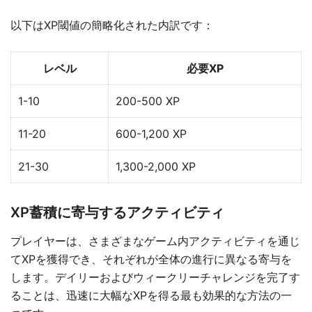
以下はXP閾値の簡略化された内訳です：
レベル
必要XP
1-10
200-500 XP
11-20
600-1,200 XP
21-30
1,300-2,000 XP
XP蓄積に寄与するアクティビティ
プレイヤーは、さまざまなゲーム内アクティビティを通じ
てXPを獲得でき、それぞれが全体の進行に異なる寄与を
します。デイリーおよびウィークリーチャレンジを完了す
ることは、迅速に大幅なXPを得る最も効果的な方法の一