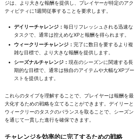
ジは、より大きな報酬を提供し、プレイヤーが特定のアク
ティビティに1週間従事することを要求します。
デイリーチャレンジ：
毎日リフレッシュされる迅速な
タスクで、通常は控えめなXPと報酬を得られます。
ウィークリーチャレンジ：
完了に数日を要するより複
雑な目標で、より大きな報酬を提供します。
シーズナルチャレンジ：
現在のシーズンに関連する長
期的な目標で、通常は独自のアイテムや大幅なXPブー
ストを提供します。
これらのタイプを理解することで、プレイヤーは報酬を最
大化するための戦略を立てることができます。デイリーと
ウィークリーのタスクのバランスを取ることで、シーズン
を通じて一貫した進行を確保できます。
チャレンジを効率的に完了するための戦略