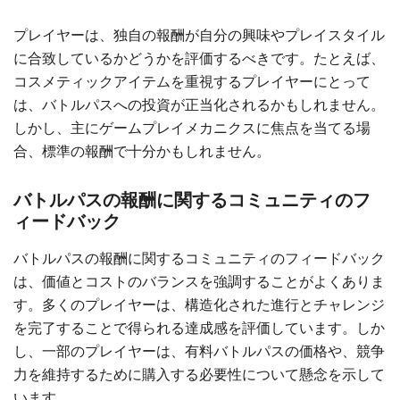
プレイヤーは、独自の報酬が自分の興味やプレイスタイル
に合致しているかどうかを評価するべきです。たとえば、
コスメティックアイテムを重視するプレイヤーにとって
は、バトルパスへの投資が正当化されるかもしれません。
しかし、主にゲームプレイメカニクスに焦点を当てる場
合、標準の報酬で十分かもしれません。
バトルパスの報酬に関するコミュニティのフ
ィードバック
バトルパスの報酬に関するコミュニティのフィードバック
は、価値とコストのバランスを強調することがよくありま
す。多くのプレイヤーは、構造化された進行とチャレンジ
を完了することで得られる達成感を評価しています。しか
し、一部のプレイヤーは、有料バトルパスの価格や、競争
力を維持するために購入する必要性について懸念を示して
います。