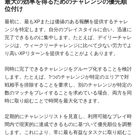
最大の効率を得るためのチャレンジの優先順
位付け
最初に、最もXPまたは価値のある報酬を提供するチャレ
ンジを特定します。自分のプレイスタイルに合い、迅速に
完了できるものに集中します。たとえば、デイリーチャレ
ンジは、ウィークリーチャレンジに比べて少ない労力でよ
り高いXPリターンを提供することがよくあります。
同時に完了できるチャレンジをグループ化することを検討
します。たとえば、1つのチャレンジが特定のエリアで対
戦相手を排除することを要求し、別のチャレンジが特定の
数のマッチをプレイすることを求めている場合、両方を同
時に取り組むことで時間を最大化できます。
定期的にチャレンジリストを見直し、利用可能なプレイ時
間内で現実的に達成できるものに基づいて優先順位を調整
します。これにより、常に最も有益なタスクに取り組むこ