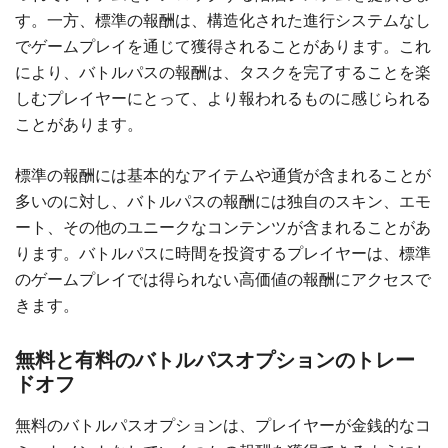
す。一方、標準の報酬は、構造化された進行システムなし
でゲームプレイを通じて獲得されることがあります。これ
により、バトルパスの報酬は、タスクを完了することを楽
しむプレイヤーにとって、より報われるものに感じられる
ことがあります。
標準の報酬には基本的なアイテムや通貨が含まれることが
多いのに対し、バトルパスの報酬には独自のスキン、エモ
ート、その他のユニークなコンテンツが含まれることがあ
ります。バトルパスに時間を投資するプレイヤーは、標準
のゲームプレイでは得られない高価値の報酬にアクセスで
きます。
無料と有料のバトルパスオプションのトレー
ドオフ
無料のバトルパスオプションは、プレイヤーが金銭的なコ