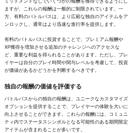
ミットメントなしでいくつかの報酬を獲得できるようにし
ますが、これらの報酬は一般的に制限されています。一
方、有料のバトルパスは、より広範な独自のアイテムをア
ンロックし、通常はより迅速な進行率を提供します。
有料のバトルパスに投資することで、プレミアム報酬や
XP獲得を増加させる追加のチャレンジへのアクセスな
ど、重要な利益を得られることがあります。ただし、プレ
イヤーは自分のプレイ時間や関与レベルを考慮して、投資
が価値があるかどうかを判断するべきです。
独自の報酬の価値を評価する
バトルパスからの独自の報酬は、ユニークなカスタマイズ
オプションを提供することで、プレイヤーの体験を大いに
向上させることができます。これらの報酬には、コミュニ
ティ内でステータスシンボルとなる可能性のある期間限定
アイテムが含まれることが多いです。