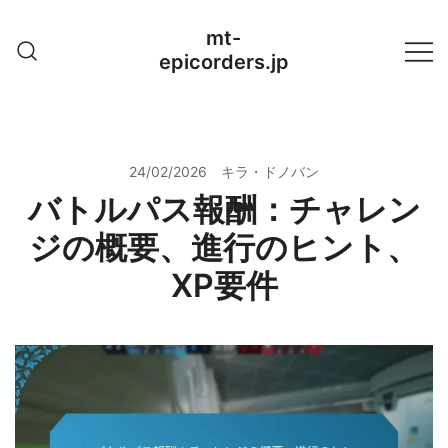
Skip
mt-
to
epicorders.jp
content
24/02/2026
キラ・ドノバン
バトルパス報酬：チャレン
ジの概要、進行のヒント、
XP要件