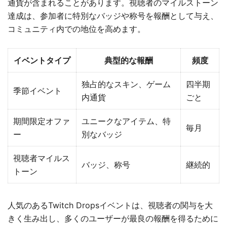
通貨が含まれることがあります。視聴者のマイルストーン
達成は、参加者に特別なバッジや称号を報酬として与え、
コミュニティ内での地位を高めます。
イベントタイプ
典型的な報酬
頻度
独占的なスキン、ゲーム
四半期
季節イベント
内通貨
ごと
期間限定オファ
ユニークなアイテム、特
毎月
ー
別なバッジ
視聴者マイルス
バッジ、称号
継続的
トーン
人気のあるTwitch Dropsイベントは、視聴者の関与を大
きく生み出し、多くのユーザーが最良の報酬を得るために