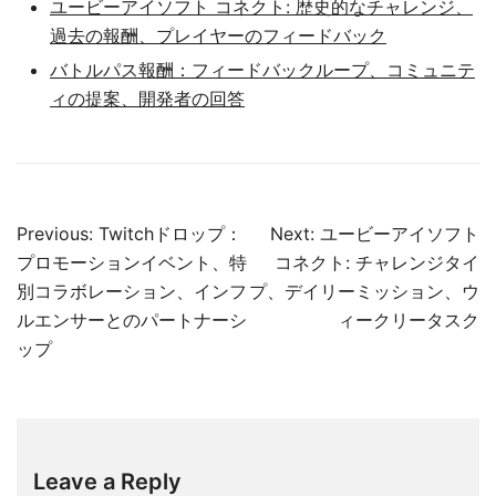
ユービーアイソフト コネクト: 歴史的なチャレンジ、
過去の報酬、プレイヤーのフィードバック
バトルパス報酬：フィードバックループ、コミュニテ
ィの提案、開発者の回答
Post
Previous:
Twitchドロップ：
Next:
ユービーアイソフト
navigation
プロモーションイベント、特
コネクト: チャレンジタイ
別コラボレーション、インフ
プ、デイリーミッション、ウ
ルエンサーとのパートナーシ
ィークリータスク
ップ
Leave a Reply